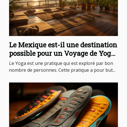
Le Mexique est-il une destination
possible pour un Voyage de Yoga
?
Le Yoga est une pratique qui est exploré par bon
nombre de personnes. Cette pratique a pour but...