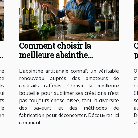
Comment choisir la
C
le
meilleure absinthe
p
artisanale pour vos
s
ne
L’absinthe artisanale connaît un véritable
O
cocktails ?
se
renouveau auprès des amateurs de
d
és
cocktails raffinés. Choisir la meilleure
q
ui
bouteille pour sublimer ses créations n’est
C
ts
pas toujours chose aisée, tant la diversité
s
le
des saveurs et des méthodes de
a
en
fabrication peut déconcerter. Découvrez ici
D
comment...
as