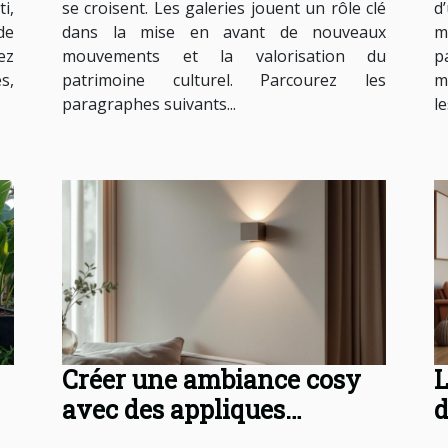
i,
se croisent. Les galeries jouent un rôle clé
d
de
dans la mise en avant de nouveaux
m
ez
mouvements et la valorisation du
p
s,
patrimoine culturel. Parcourez les
m
paragraphes suivants...
le
Créer une ambiance cosy
L
avec des appliques
d
murales design
v