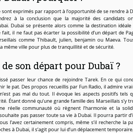
e sont exprimés par rapport à l’opportunité de se rendre à D
ndrez à la conclusion que la majorité des candidats o
ubaï. Dubaï se présente alors comme la destination idéale
ait, il ne faut pas écarter la possibilité d’un départ de Pa
rseillais comme Thibault, julien, benjamin ou Maeva. Tou
 même ville pour plus de tranquillité et de sécurité.
 de son départ pour Dubaï ?
aissé passer leur chance de rejoindre Tarek. En ce qui con
ir le pat. Des propos recueillis par Fun Radio, il admire vra
n’est pas mal du tout. Il évoque les aspects positifs tels q
urité. Étant donné qu’une grande famille des Marseillais s’y t
d’une réelle communauté où règnent l’harmonie et la solida
 souhaite pas passer toute sa vie à Dubaï. Il pourra partir d’
s l’avez certainement compris, même s’il recherche la pai
roches à Dubaï, il s’agit pour lui d’un déplacement temporaire