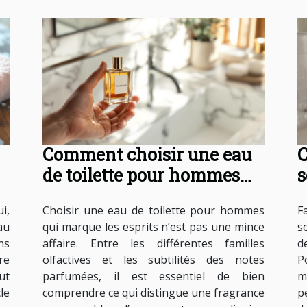
Comment choisir une eau
C
de toilette pour hommes
s
qui marque les esprits ?
d
i,
Choisir une eau de toilette pour hommes
F
c
au
qui marque les esprits n’est pas une mince
s
ns
affaire. Entre les différentes familles
d
re
olfactives et les subtilités des notes
P
ut
parfumées, il est essentiel de bien
m
le
comprendre ce qui distingue une fragrance
p