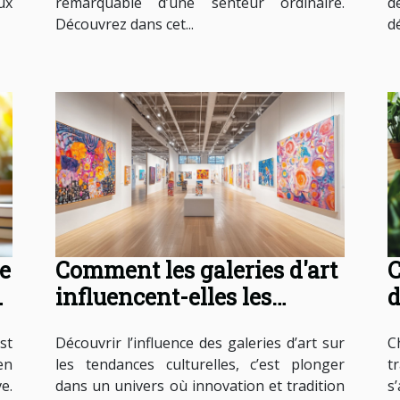
ux
remarquable d’une senteur ordinaire.
d
Découvrez dans cet...
d
e
Comment les galeries d'art
C
influencent-elles les
d
tendances culturelles ?
o
st
Découvrir l’influence des galeries d’art sur
C
en
les tendances culturelles, c’est plonger
t
e.
dans un univers où innovation et tradition
s