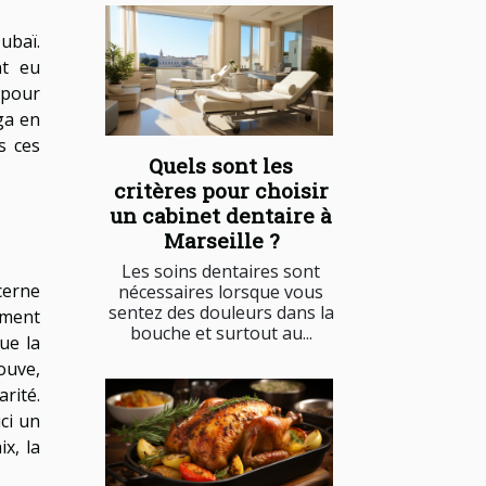
ubaï.
nt eu
 pour
ga en
s ces
Quels sont les
critères pour choisir
un cabinet dentaire à
Marseille ?
Les soins dentaires sont
cerne
nécessaires lorsque vous
sentez des douleurs dans la
iment
bouche et surtout au...
ue la
rouve,
rité.
ici un
x, la
.