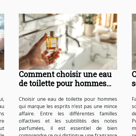
Comment choisir une eau
C
de toilette pour hommes
s
qui marque les esprits ?
d
i,
Choisir une eau de toilette pour hommes
F
c
au
qui marque les esprits n’est pas une mince
s
ns
affaire. Entre les différentes familles
d
re
olfactives et les subtilités des notes
P
ut
parfumées, il est essentiel de bien
m
le
comprendre ce qui distingue une fragrance
p