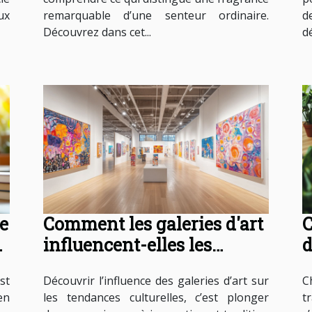
ux
remarquable d’une senteur ordinaire.
d
Découvrez dans cet...
d
e
Comment les galeries d'art
C
influencent-elles les
d
tendances culturelles ?
o
st
Découvrir l’influence des galeries d’art sur
C
en
les tendances culturelles, c’est plonger
t