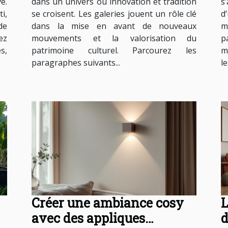
e.
dans un univers où innovation et tradition
s
i,
se croisent. Les galeries jouent un rôle clé
d
de
dans la mise en avant de nouveaux
m
ez
mouvements et la valorisation du
p
s,
patrimoine culturel. Parcourez les
m
paragraphes suivants...
le
Créer une ambiance cosy
L
avec des appliques
d