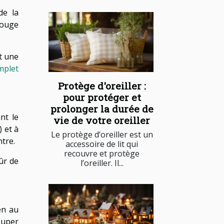
de la
bouge
t une
omplet
Protège d'oreiller :
pour protéger et
prolonger la durée de
nt le
vie de votre oreiller
) et à
Le protège d’oreiller est un
ntre.
accessoire de lit qui
recouvre et protège
ûr de
l’oreiller. Il...
en au
ouper