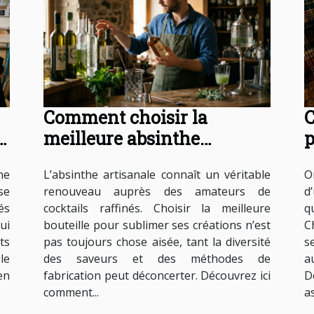
Comment choisir la
C
le
meilleure absinthe
p
artisanale pour vos
s
ne
L’absinthe artisanale connaît un véritable
O
cocktails ?
se
renouveau auprès des amateurs de
d
és
cocktails raffinés. Choisir la meilleure
q
ui
bouteille pour sublimer ses créations n’est
C
ts
pas toujours chose aisée, tant la diversité
s
le
des saveurs et des méthodes de
a
en
fabrication peut déconcerter. Découvrez ici
D
comment...
as