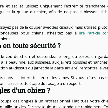
 et sec et utilisez uniquement l’extrémité tranchante 
ge et la queue du chien, afin de ne pas le blesser s’il 
ssayez pas de le couper avec des ciseaux, mais utilisez plutô
 tondeuses pour chiens, n’hésitez pas à
lire l’article c
hiens.
en toute sécurité ?
e cou du chien et descendez le long du corps, en garda
à la peau fine, aux aisselles, aux jarrets (cuisses et hanches
ation au-dessus du jarret de la patte arrière) rencontre le ve
s dans les interstices entre les lames. Si vous n’êtes pas s
on, laissez cette étape du rasage à un expert.
es d’un chien ?
la coupe des ongles à un professionnel. Habituez votre chi
un taille-ongles. Fermez toujours la tondeuse rapidement. C