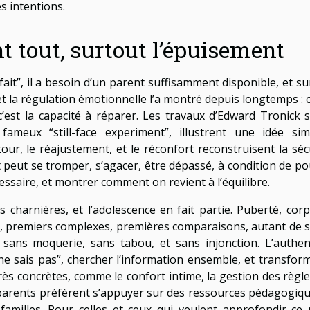
s intentions.
t tout, surtout l’épuisement
ait”, il a besoin d’un parent suffisamment disponible, et su
et la régulation émotionnelle l’a montré depuis longtemps : c
 c’est la capacité à réparer. Les travaux d’Edward Tronick s
 fameux “still-face experiment”, illustrent une idée sim
tour, le réajustement, et le réconfort reconstruisent la sécu
nt peut se tromper, s’agacer, être dépassé, à condition de po
essaire, et montrer comment on revient à l’équilibre.
 charnières, et l’adolescence en fait partie. Puberté, corp
s, premiers complexes, premières comparaisons, autant de s
 sans moquerie, sans tabou, et sans injonction. L’authent
 ne sais pas”, chercher l’information ensemble, et transform
ès concrètes, comme le confort intime, la gestion des règle
s parents préfèrent s’appuyer sur des ressources pédagogiqu
familles. Pour celles et ceux qui veulent approfondir ce 