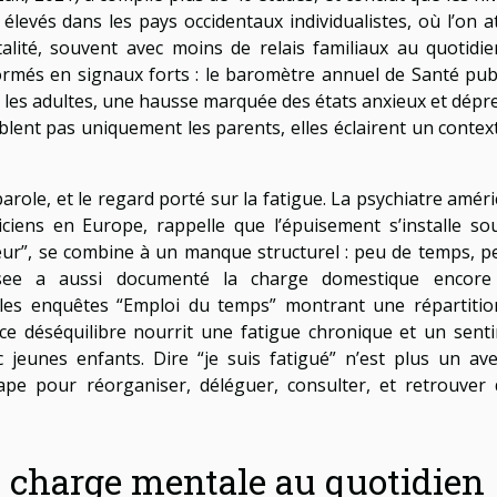
levés dans les pays occidentaux individualistes, où l’on a
talité, souvent avec moins de relais familiaux au quotidie
formés en signaux forts : le baromètre annuel de Santé pub
 les adultes, une hausse marquée des états anxieux et dépre
blent pas uniquement les parents, elles éclairent un contex
parole, et le regard porté sur la fatigue. La psychiatre amér
iens en Europe, rappelle que l’épuisement s’installe so
teur”, se combine à un manque structurel : peu de temps, p
Insee a aussi documenté la charge domestique encore
les enquêtes “Emploi du temps” montrant une répartitio
 ce déséquilibre nourrit une fatigue chronique et un sent
c jeunes enfants. Dire “je suis fatigué” n’est plus un av
ape pour réorganiser, déléguer, consulter, et retrouver 
t charge mentale au quotidien