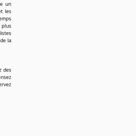
ce un
t les
temps
 plus
listes
 de la
z des
ensez
servez