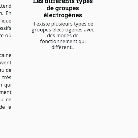
Les différents types
ttend
de groupes
n. En
électrogènes
lique
Il existe plusieurs types de
ssifs
groupes électrogènes avec
te où
des modes de
fonctionnement qui
diffèrent...
icaine
uvent
eu de
 très
n qui
iment
eu de
de la