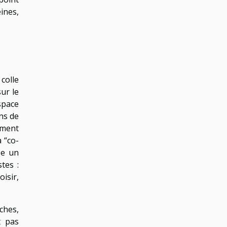
ines,
 colle
sur le
space
ns de
ement
a “co-
se un
tes :
isir,
ches,
t pas