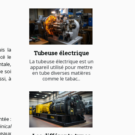
is la
Tubeuse électrique
cé le
La tubeuse électrique est un
tale,
appareil utilisé pour mettre
e soi
en tube diverses matières
si, à
comme le tabac...
tée :
inical
veaux