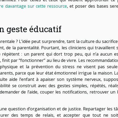
lire davantage sur cette ressource
, et poser des bases sere
n geste éducatif
rentale ? L’idée peut surprendre, tant la culture du sacrifice
, de la parentalité. Pourtant, les cliniciens qui travaillent 
e répètent : un parent qui dort trop peu, qui n’a aucun e
 finit par “fonctionner” au lieu de vivre. Les recommandatio
é physique et la prévention du stress ne visent pas seul
 parents, parce que leur état émotionnel irrigue la maison. L
dulte aide l’enfant à apaiser son système nerveux, suppo
bilité se construit avec des gestes simples, répétés, réalis
demander de l’aide, couper les notifications, retrouver un lo
 une question d’organisation et de justice. Repartager les tâ
nstaurer des temps de relais, et accepter que tout ne soi