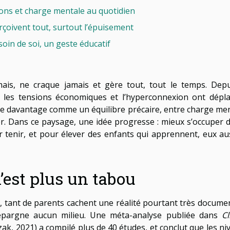
ions et charge mentale au quotidien
rçoivent tout, surtout l’épuisement
oin de soi, un geste éducatif
amais, ne craque jamais et gère tout, tout le temps. Depu
 les tensions économiques et l’hyperconnexion ont dépla
nte davantage comme un équilibre précaire, entre charge men
er. Dans ce paysage, une idée progresse : mieux s’occuper d
r tenir, et pour élever des enfants qui apprennent, eux aus
n’est plus un tabou
se, tant de parents cachent une réalité pourtant très documen
n’épargne aucun milieu. Une méta-analyse publiée dans
Cl
ak, 2021) a compilé plus de 40 études, et conclut que les ni