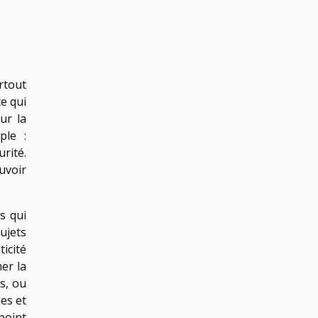
rtout
e qui
ur la
ple :
rité.
uvoir
s qui
ujets
icité
er la
s, ou
es et
point