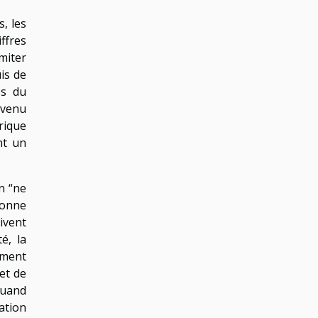
s, les
ffres
miter
is de
es du
evenu
rique
nt un
en “ne
bonne
ivent
é, la
ement
et de
quand
lation