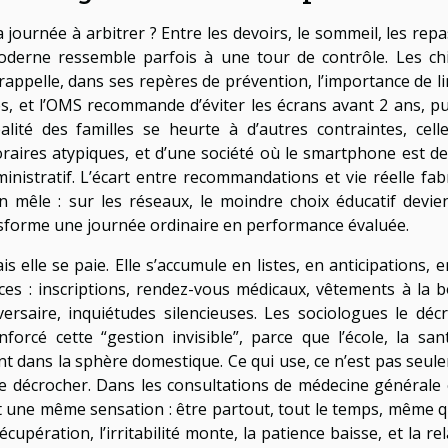
 journée à arbitrer ? Entre les devoirs, le sommeil, les repa
moderne ressemble parfois à une tour de contrôle. Les chi
appelle, dans ses repères de prévention, l’importance de li
es, et l’OMS recommande d’éviter les écrans avant 2 ans, pu
alité des familles se heurte à d’autres contraintes, cell
horaires atypiques, et d’une société où le smartphone est d
ministratif. L’écart entre recommandations et vie réelle fab
’en mêle : sur les réseaux, le moindre choix éducatif devie
sforme une journée ordinaire en performance évaluée.
s elle se paie. Elle s’accumule en listes, en anticipations, 
tices : inscriptions, rendez-vous médicaux, vêtements à la 
versaire, inquiétudes silencieuses. Les sociologues le décr
rcé cette “gestion invisible”, parce que l’école, la sant
ent dans la sphère domestique. Ce qui use, ce n’est pas seul
 de décrocher. Dans les consultations de médecine générale 
t une même sensation : être partout, tout le temps, même 
upération, l’irritabilité monte, la patience baisse, et la re